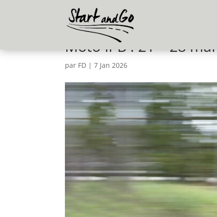
Moto IPB : 21 – 28 mars
par
FD
|
7 Jan 2026